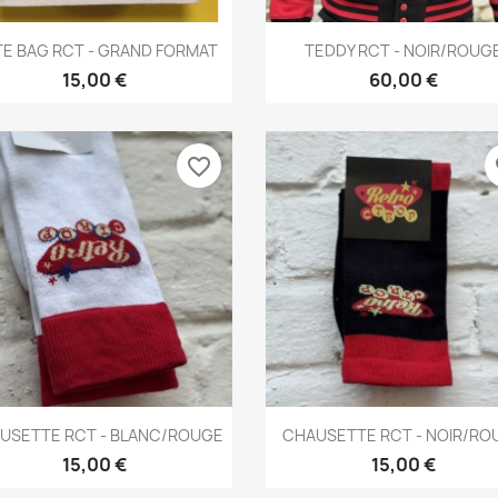
Aperçu rapide
Aperçu rapide


E BAG RCT - GRAND FORMAT
TEDDY RCT - NOIR/ROUG
15,00 €
60,00 €
favorite_border
fa
Aperçu rapide
Aperçu rapide


USETTE RCT - BLANC/ROUGE
CHAUSETTE RCT - NOIR/RO
15,00 €
15,00 €