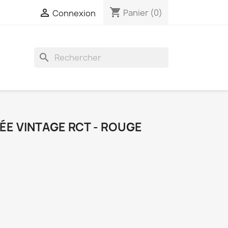
shopping_cart

Panier
(0)
Connexion
search
E VINTAGE RCT - ROUGE