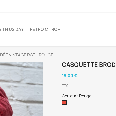
ITH U2 DAY
RETRO C TROP
ÉE VINTAGE RCT - ROUGE
CASQUETTE BRODÉ
15,00 €
TTC
Couleur : Rouge
Rouge