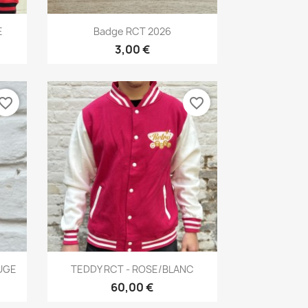
Aperçu rapide

E
Badge RCT 2026
3,00 €
vorite_border
favorite_border
Aperçu rapide

UGE
TEDDY RCT - ROSE/BLANC
60,00 €