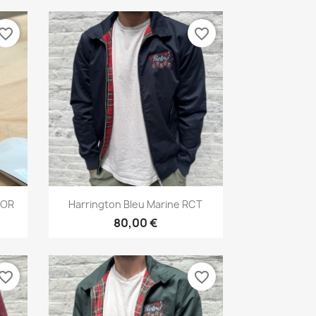
vorite_border
favorite_border
Aperçu rapide

 OR
Harrington Bleu Marine RCT
80,00 €
vorite_border
favorite_border