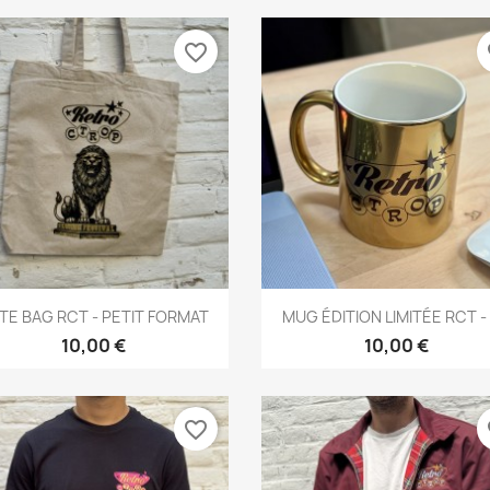
favorite_border
fa
Aperçu rapide
Aperçu rapide


TE BAG RCT - PETIT FORMAT
MUG ÉDITION LIMITÉE RCT -
10,00 €
10,00 €
favorite_border
fa