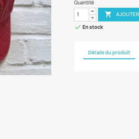
Quantité

AJOUTER

En stock
Détails du produit