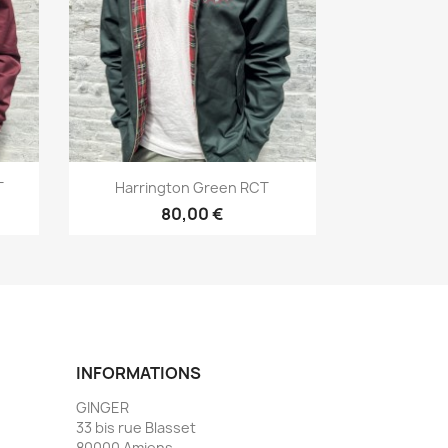
Aperçu rapide

T
Harrington Green RCT
80,00 €
INFORMATIONS
GINGER
33 bis rue Blasset
80000 Amiens