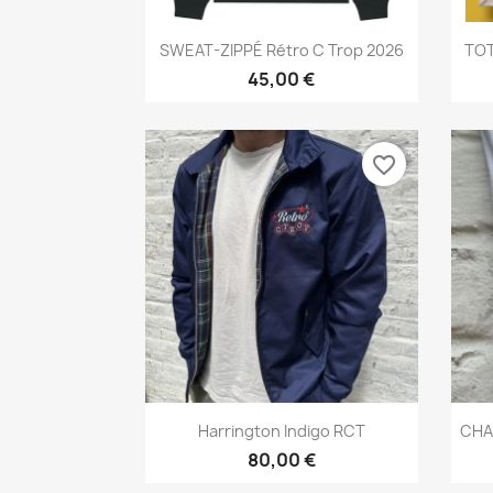
Aperçu rapide

SWEAT-ZIPPÉ Rétro C Trop 2026
TOT
45,00 €
favorite_border
Aperçu rapide

Harrington Indigo RCT
CHA
80,00 €