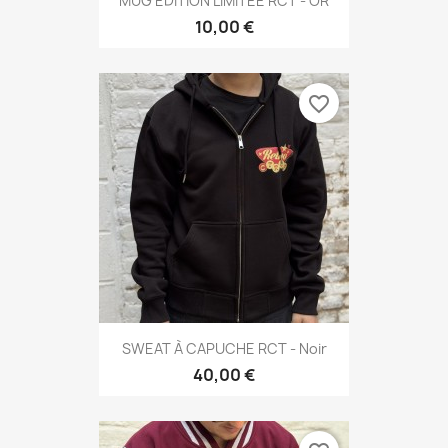
MUG ÉDITION LIMITÉE RCT - OR
10,00 €
favorite_border
SWEAT À CAPUCHE RCT - Noir
40,00 €