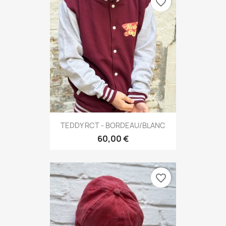
favorite_border
TEDDY RCT - BORDEAU/BLANC
60,00 €
favorite_border