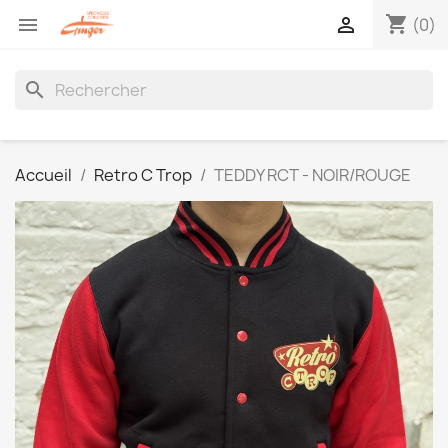
shopping_cart


(0)
search
Accueil
Retro C Trop
TEDDY RCT - NOIR/ROUGE