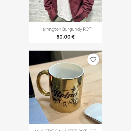
Harrington Burgundy RCT
80,00 €
favorite_border