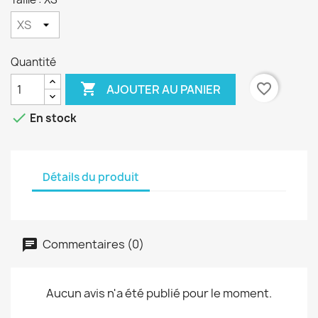
Quantité

favorite_border
AJOUTER AU PANIER

En stock
Détails du produit
Commentaires (0)
Aucun avis n'a été publié pour le moment.