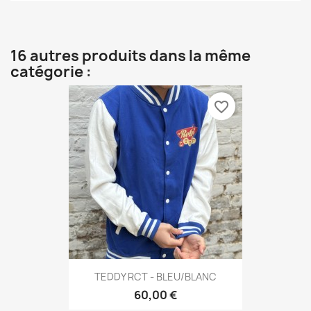
16 autres produits dans la même
catégorie :
favorite_border
TEDDY RCT - BLEU/BLANC
60,00 €