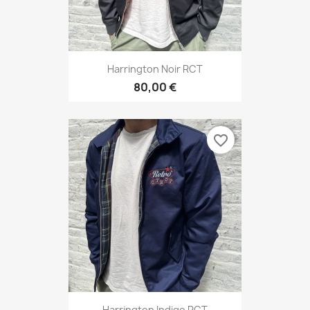
Harrington Noir RCT
80,00 €
favorite_border
Harrington Indigo RCT