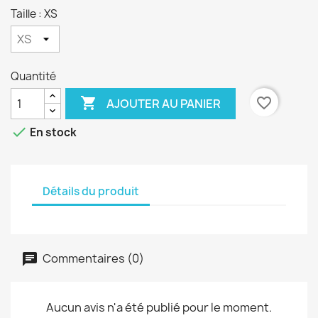
Taille : XS
Quantité

favorite_border
AJOUTER AU PANIER

En stock
Détails du produit
Commentaires (0)
Aucun avis n'a été publié pour le moment.