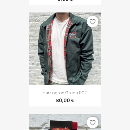
favorite_border
Harrington Green RCT
80,00 €
favorite_border