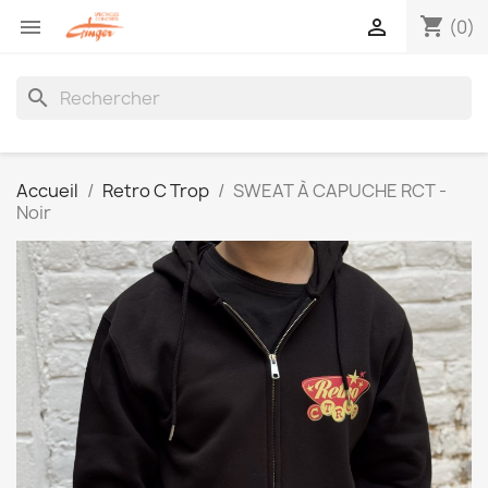
shopping_cart


(0)
search
Accueil
Retro C Trop
SWEAT À CAPUCHE RCT -
Noir