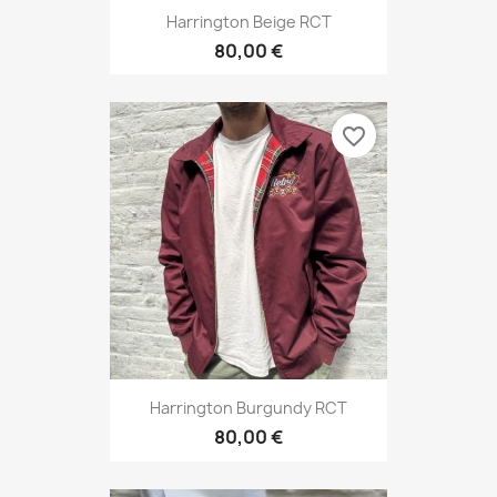
Harrington Beige RCT
80,00 €
favorite_border
Harrington Burgundy RCT
80,00 €