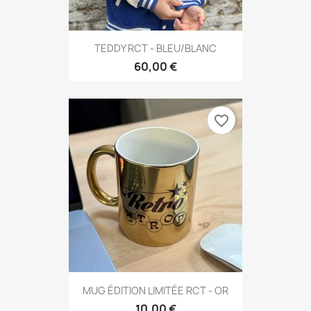
TEDDY RCT - BLEU/BLANC
60,00 €
favorite_border
MUG ÉDITION LIMITÉE RCT - OR
10,00 €