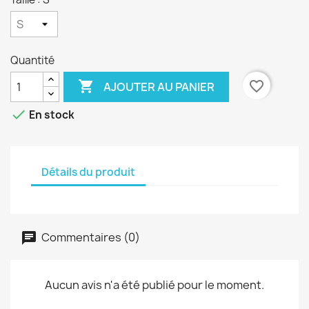
Quantité

favorite_border
AJOUTER AU PANIER

En stock
Détails du produit
Commentaires (0)
Aucun avis n'a été publié pour le moment.