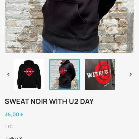


SWEAT NOIR WITH U2 DAY
35,00 €
TTC
Taille : S