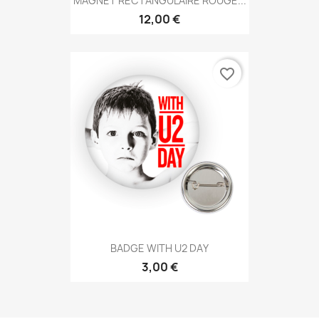
MAGNET RECTANGULAIRE ROUGE...
12,00 €
favorite_border
BADGE WITH U2 DAY
3,00 €