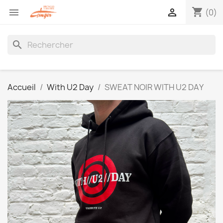
shopping_cart


(0)
search
Accueil
With U2 Day
SWEAT NOIR WITH U2 DAY