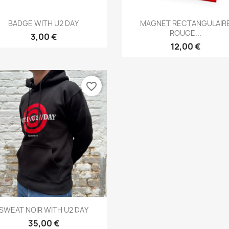
Aperçu rapide
Aperçu rapide


BADGE WITH U2 DAY
MAGNET RECTANGULAIR
ROUGE...
3,00 €
12,00 €
favorite_border
Aperçu rapide

SWEAT NOIR WITH U2 DAY
35,00 €