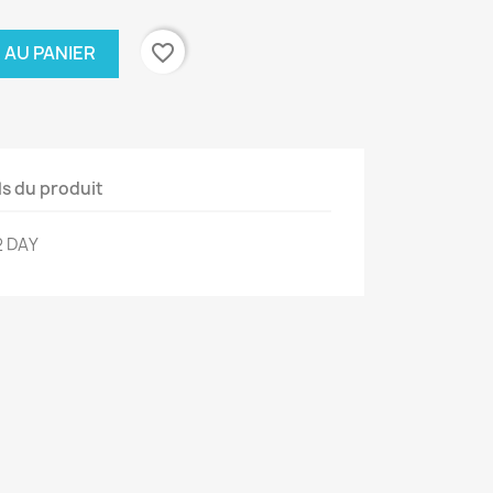
favorite_border
 AU PANIER
ls du produit
2 DAY