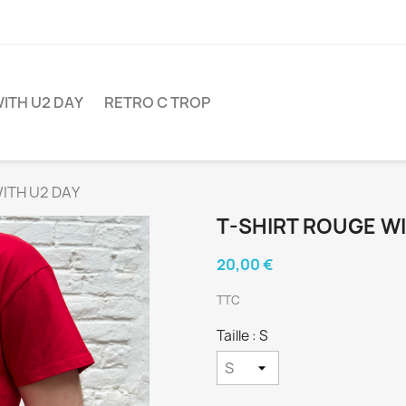
ITH U2 DAY
RETRO C TROP
ITH U2 DAY
T-SHIRT ROUGE WI
20,00 €
TTC
Taille : S