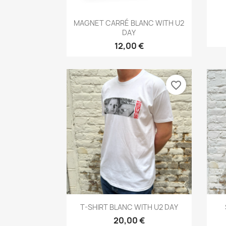
Aperçu rapide

MAGNET CARRÉ BLANC WITH U2
DAY
12,00 €
favorite_border
Aperçu rapide

T-SHIRT BLANC WITH U2 DAY
20,00 €