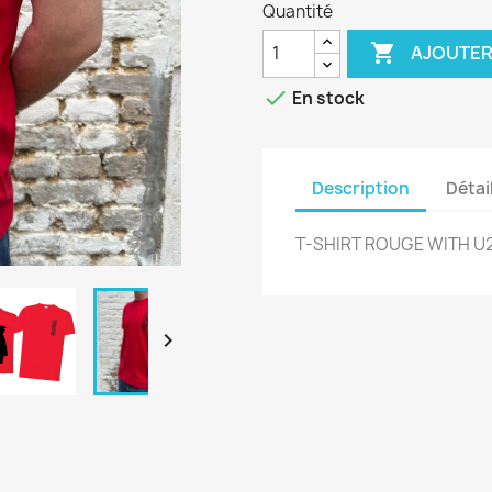
Quantité

AJOUTER

En stock
Description
Détai
T-SHIRT ROUGE WITH U
