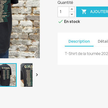
Quantité

AJOUTER

En stock
Description
Détai
T-Shirt de la tournée 
