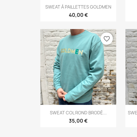
Aperçu rapide

SWEAT À PAILLETTES GOLDMEN
40,00 €
favorite_border
Aperçu rapide

SWEAT COL ROND BRODÉ...
SWE
35,00 €