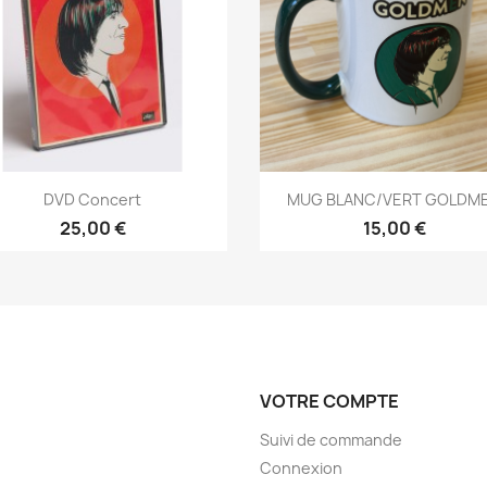
Aperçu rapide
Aperçu rapide


DVD Concert
MUG BLANC/VERT GOLDM
25,00 €
15,00 €
VOTRE COMPTE
Suivi de commande
Connexion