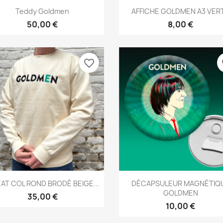
Aperçu rapide
Aperçu rapide


Teddy Goldmen
AFFICHE GOLDMEN A3 VER
50,00 €
8,00 €
favorite_border
fa
Aperçu rapide
Aperçu rapide


AT COL ROND BRODÉ BEIGE...
DÉCAPSULEUR MAGNÉTIQ
GOLDMEN
35,00 €
10,00 €