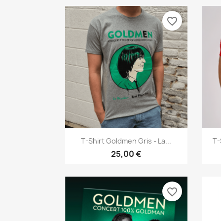
favorite_border
Aperçu rapide

T-Shirt Goldmen Gris - La...
T-
25,00 €
favorite_border