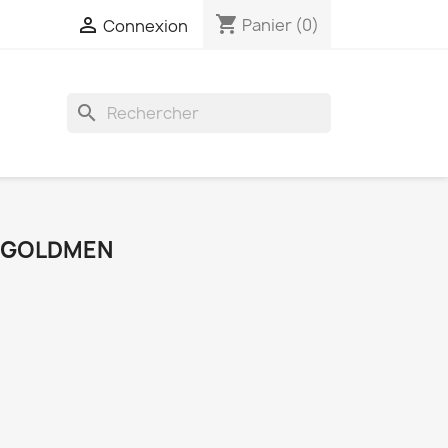
shopping_cart

Panier
(0)
Connexion
search
E GOLDMEN