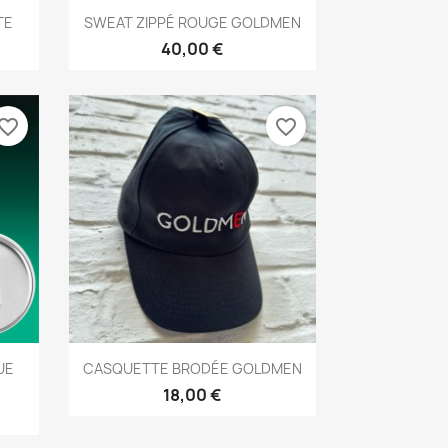
Aperçu rapide

TE
SWEAT ZIPPÉ ROUGE GOLDMEN
40,00 €
vorite_border
favorite_border
Aperçu rapide

UE
CASQUETTE BRODÉE GOLDMEN
18,00 €