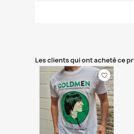
Les clients qui ont acheté ce p
favorite_border