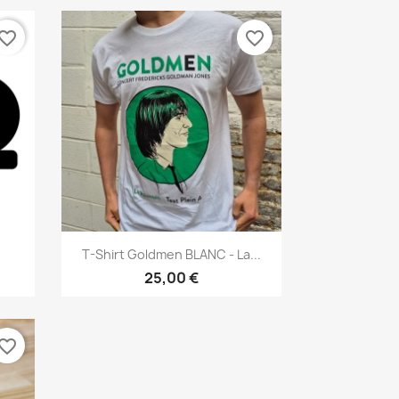
vorite_border
favorite_border
Aperçu rapide

T-Shirt Goldmen BLANC - La...
25,00 €
vorite_border