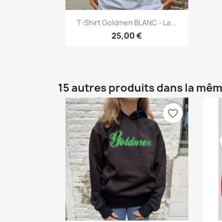
Aperçu rapide

T-Shirt Goldmen BLANC - La...
25,00 €
15 autres produits dans la mêm
favorite_border