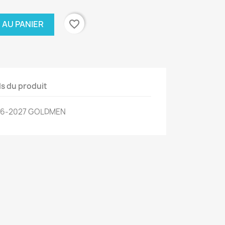
favorite_border
 AU PANIER
ls du produit
2026-2027 GOLDMEN