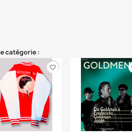
e catégorie :
favorite_border
fa