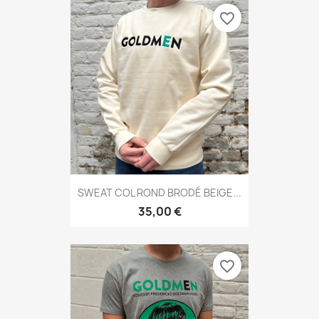
favorite_border
SWEAT COL ROND BRODÉ BEIGE...
35,00 €
favorite_border