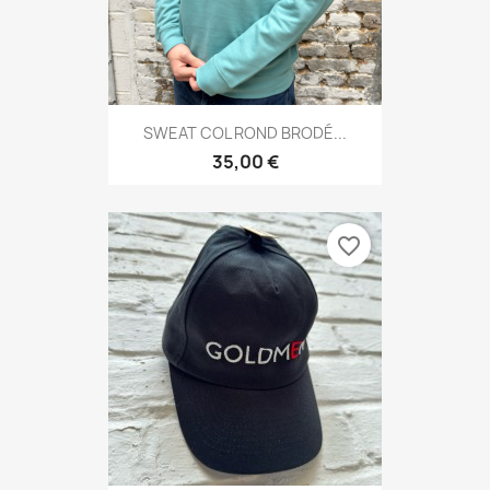
SWEAT COL ROND BRODÉ...
35,00 €
favorite_border