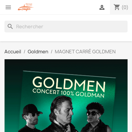
shopping_cart


(0)
search
Accueil
Goldmen
MAGNET CARRÉ GOLDMEN